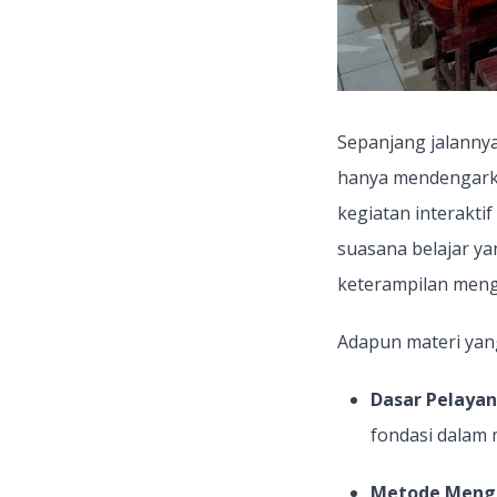
Sepanjang jalanny
hanya mendengarkan
kegiatan interakti
suasana belajar y
keterampilan menga
Adapun materi yang 
Dasar Pelaya
fondasi dalam 
Metode Menga