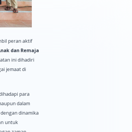
il peran aktif
 Anak dan Remaja
tan ini dihadiri
ai jemaat di
dihadapi para
 maupun dalam
n dengan dinamika
an untuk
angan zaman.