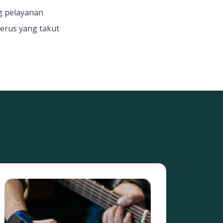
g pelayanan
erus yang takut