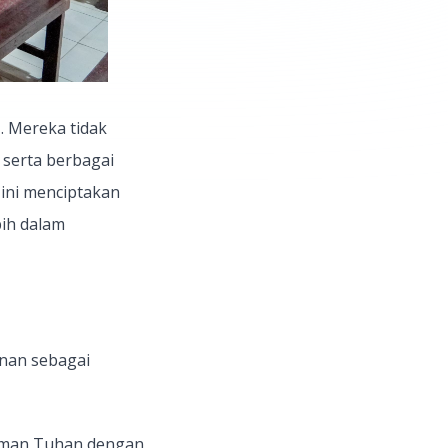
i
. Mereka tidak
 serta berbagai
 ini menciptakan
bih dalam
anan sebagai
rman Tuhan dengan