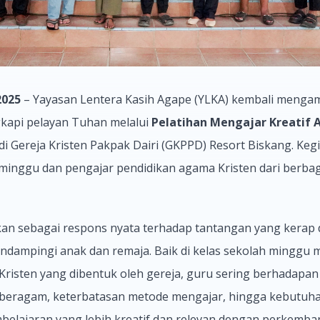
2025
– Yayasan Lentera Kasih Agape (YLKA) kembali mengamb
kapi pelayan Tuhan melalui
Pelatihan Mengajar Kreatif
i Gereja Kristen Pakpak Dairi (GKPPD) Resort Biskang. Kegia
minggu dan pengajar pendidikan agama Kristen dari berbag
akan sebagai respons nyata terhadap tantangan yang kerap 
ndampingi anak dan remaja. Baik di kelas sekolah minggu
Kristen yang dibentuk oleh gereja, guru sering berhadapa
g beragam, keterbatasan metode mengajar, hingga kebutuh
elajaran yang lebih kreatif dan relevan dengan perkemb