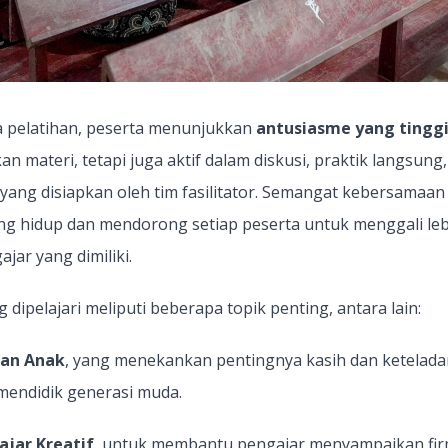
a pelatihan, peserta menunjukkan
antusiasme yang tingg
 materi, tetapi juga aktif dalam diskusi, praktik langsung,
f yang disiapkan oleh tim fasilitator. Semangat kebersamaan
ang hidup dan mendorong setiap peserta untuk menggali le
jar yang dimiliki.
dipelajari meliputi beberapa topik penting, antara lain:
nan Anak
, yang menekankan pentingnya kasih dan ketelad
mendidik generasi muda.
jar Kreatif
, untuk membantu pengajar menyampaikan fi